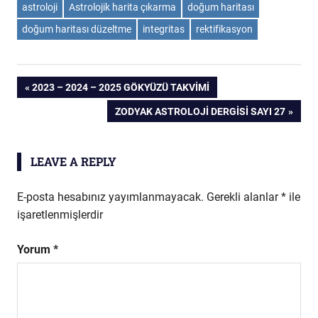
astroloji
Astrolojik harita çıkarma
doğum haritası
doğum haritası düzeltme
integritas
rektifikasyon
Yazı
PREVIOUS
2023 – 2024 – 2025 GÖKYÜZÜ TAKVIMI
POST:
NEXT
ZODYAK ASTROLOJI DERGISI SAYI 27
dolaşımı
POST:
LEAVE A REPLY
E-posta hesabınız yayımlanmayacak.
Gerekli alanlar
*
ile
işaretlenmişlerdir
Yorum
*