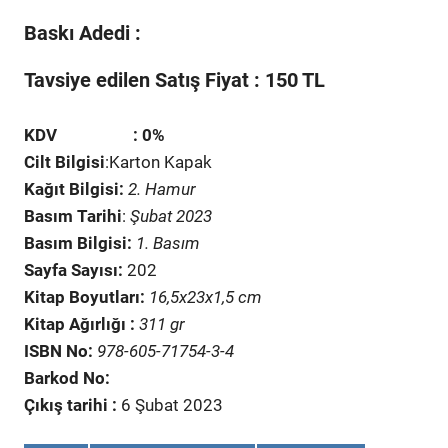
Baskı Adedi :
Tavsiye edilen Satış Fiyat : 150 TL
KDV : 0%
Cilt Bilgisi
:Karton Kapak
Kağıt Bilgisi:
2. Hamur
Basım Tarihi
:
Şubat 2023
Basım Bilgisi:
1. Basım
Sayfa Sayısı:
202
Kitap Boyutları:
16,5x23x1,5 cm
Kitap Ağırlığı :
31
1 gr
ISBN No:
978-605-71754-3-4
Barkod No:
Çıkış tarihi :
6 Şubat 2023