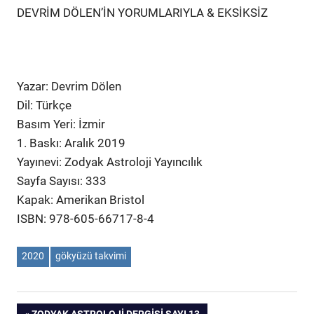
DEVRİM DÖLEN’İN YORUMLARIYLA & EKSİKSİZ
Yazar: Devrim Dölen
Dil: Türkçe
Basım Yeri: İzmir
1. Baskı: Aralık 2019
Yayınevi: Zodyak Astroloji Yayıncılık
Sayfa Sayısı: 333
Kapak: Amerikan Bristol
ISBN: 978-605-66717-8-4
2020
gökyüzü takvimi
PREVIOUS
ZODYAK ASTROLOJI DERGISI SAYI 13