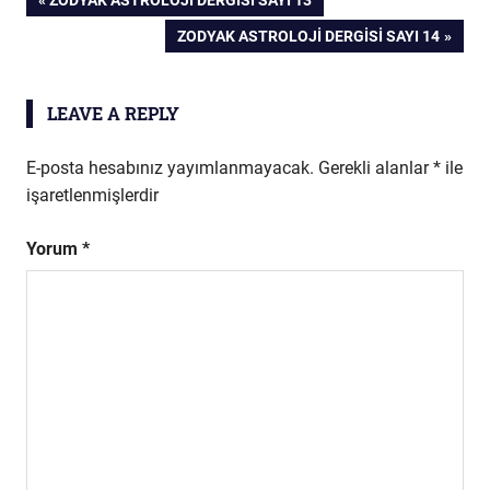
Yazı
POST:
NEXT
ZODYAK ASTROLOJI DERGISI SAYI 14
dolaşımı
POST:
LEAVE A REPLY
E-posta hesabınız yayımlanmayacak.
Gerekli alanlar
*
ile
işaretlenmişlerdir
Yorum
*