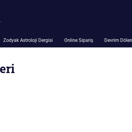
r
Zodyak Astroloji Dergisi
Online Sipariş
Devrim Döle
eri